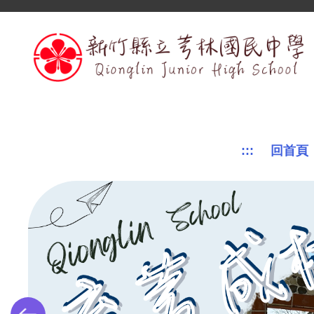
跳
到
主
要
內
容
區
:::
回首頁