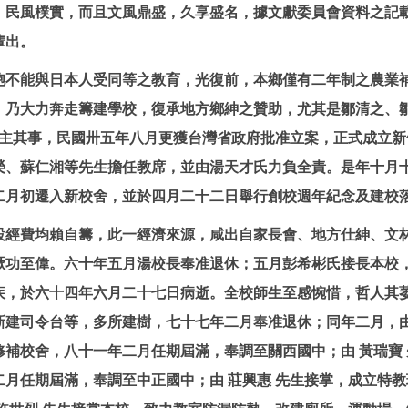
風樸實，而且文風鼎盛，久享盛名，據文獻委員會資料之記載
輩出。
能與日本人受同等之教育，光復前，本鄉僅有二年制之農業補
，乃大力奔走籌建學校，復承地方鄉紳之贊助，尤其是鄒清之、
生主其事，民國卅五年八月更獲台灣省政府批准立案，正式成立
榮、蘇仁湘等先生擔任教席，並由湯天才氏力負全責。是年十月
二月初遷入新校舍，並於四月二十二日舉行創校週年紀念及建校
費均賴自籌，此一經濟來源，咸出自家長會、地方仕紳、文林
厥功至偉。六十年五月湯校長奉准退休；五月彭希彬氏接長本校
，於六十四年六月二十七日病逝。全校師生至感惋惜，哲人其萎
建司令台等，多所建樹，七十七年二月奉准退休；同年二月，由
補校舍，八十一年二月任期屆滿，奉調至關西國中；由 黃瑞寶
月任期屆滿，奉調至中正國中；由 莊興惠 先生接掌，成立特