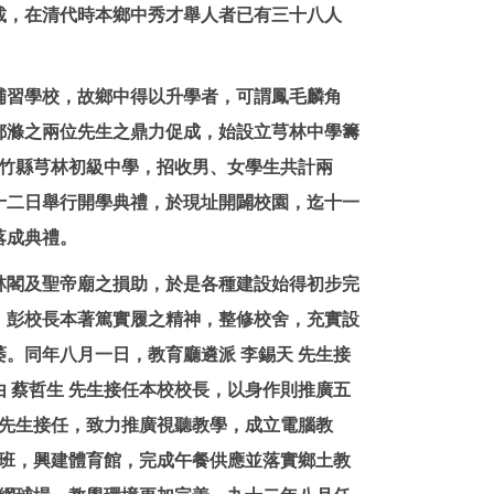
，在清代時本鄉中秀才舉人者已有三十八人
習學校，故鄉中得以升學者，可謂鳳毛麟角
鄒滌之兩位先生之鼎力促成，始設立芎林中學籌
新竹縣芎林初級中學，招收男、女學生共計兩
十二日舉行開學典禮，於現址開闢校園，迄十一
落成典禮。
閣及聖帝廟之損助，於是各種建設始得初步完
，彭校長本著篤實履之精神，整修校舍，充實設
。同年八月一日，教育廳遴派 李錫天 先生接
 蔡哲生 先生接任本校校長，以身作則推廣五
 先生接任，致力推廣視聽教學，成立電腦教
教班，興建體育館，完成午餐供應並落實鄉土教