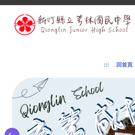
跳
到
主
要
內
容
區
:::
回首頁