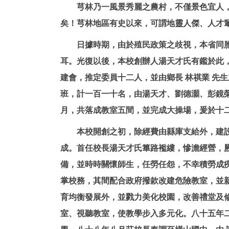
芎林乃一風景秀麗之農村，不僅景色宜人，民
矣！芎林地區有史以來，可謂地靈人傑、人才
日據時期，由於殖民政策之歧視，本省同胞不
耳。光復以後，本校創辦人湯天才氏有鑑於此
建會，推定委員十二人，並由鄉長 林祺業 先
班，計一百一十名，由湯天才、劉德灝、彭鏡
月，共落成教室五間，並完成大操場，爰於十
本校開創之初，除經費由縣庫支給外，建設經
成。首任校長湯天才氏篳路襤縷，慘澹經營，
備，並時時關懷師生，任勞任怨，不幸積勞成疾
掌校務，其間配合政府撥款改建危險教室，並新
育均衡發展外，並戮力美化校園，改善禮堂及修
室、視聽教室，使教學步入多元化。八十五年二