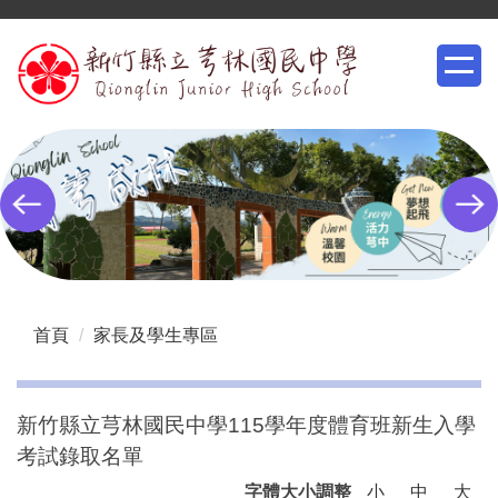
跳
到
主
要
內
容
區
首頁
家長及學生專區
新竹縣立芎林國民中學115學年度體育班新生入學
考試錄取名單
字體大小調整
小
中
大