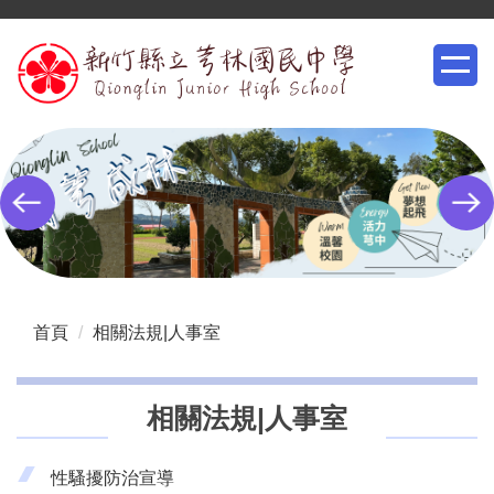
跳
到
主
要
內
容
區
首頁
相關法規|人事室
相關法規|人事室
性騷擾防治宣導