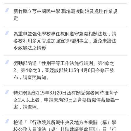
新竹縣立芎林國民中學 職場霸凌防治及處理作業規
定
為重申並強化學校專任教師遵守兼職相關法規，請
各校利用多元管道加強宣導相關事宜，避免未諳法
令致觸法之情形
勞動部函送「性別平等工作法施行細則」第4條之
2、第4條之3，業經該部於115年4月8日令修正發
布，請查照轉知。
轉知勞動部115年3月20日函有關受僱者同時撫育子
女2人以上者，申請未滿30日之育嬰留職停薪疑義一
案，請查照。
檢送「『行政院與所屬中央及地方各機關（構）學
校公務人員違法（規）赴陸建議懲處原則』及『行