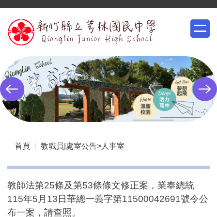
跳
到
主
要
內
容
區
首頁
教職員|處室公告>人事室
教師法第25條及第53條條文修正案，業奉總統
115年5月13日華總一義字第11500042691號令公
布一案，請查照。