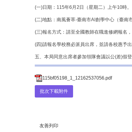
(一)日期：115年6月2日（星期二）上午10時。
(二)地點：南風薈萃-臺南市AI創學中心（臺南市
(三)報名方式：請至全國教師在職進修網報名，研
(四)請報名學校務必派員出席，並請各校惠予
五、本局同意出席者參加領隊會議以公(差)假
115bf05198_1_12162537056.pdf
批次下載附件
友善列印