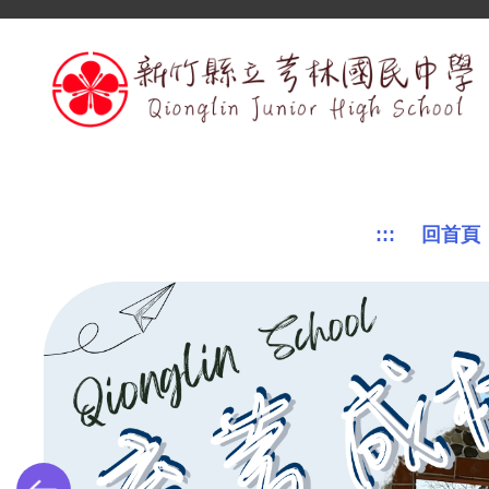
跳
到
主
要
內
容
區
:::
回首頁