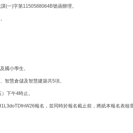
一)字第1150588064B號函辦理。
理。
中及國小學生。
營、智慧倉儲及智慧建築共5項。
期五）下午4時止。
gle/Byd5H1L3doTDfnW26報名，並同時於報名截止前，將紙