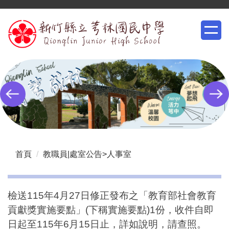
跳
到
主
要
內
容
區
首頁
教職員|處室公告>人事室
檢送115年4月27日修正發布之「教育部社會教育
貢獻獎實施要點」(下稱實施要點)1份，收件自即
日起至115年6月15日止，詳如說明，請查照。