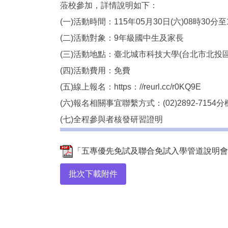
蒞校參加，詳情說明如下：
(一)活動時間：115年05月30日(六)08時30分至
(二)活動對象：9年級國中生及家長
(三)活動地點：臺北城市科技大學(台北市北投區
(四)活動費用：免費
(五)線上報名：https：//reurl.cc/r0KQ9E
(六)報名相關事宜聯繫方式：(02)2892-7154分
(七)全程參與者核發研習證明
「五專優先免試及聯合免試入學管道說明會暨A
批次下載附件