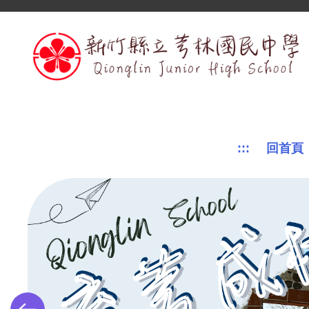
跳
到
主
要
內
容
區
:::
回首頁