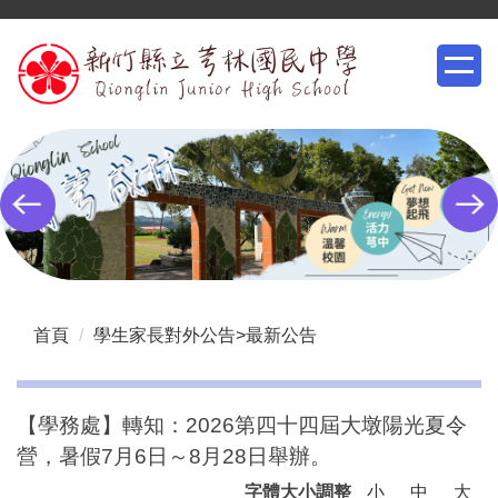
跳
到
主
要
內
容
區
首頁
學生家長對外公告>最新公告
【學務處】轉知：2026第四十四屆大墩陽光夏令
營，暑假7月6日～8月28日舉辦。
字體大小調整
小
中
大