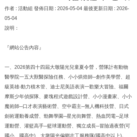
作者 :
活動組
發佈日期 :
2026-05-04
最後更新日期 :
2026-
05-04
說明：
『網站公告內容』
一、2026第四十四屆大墩陽光兒童夏令營，營隊計有動物
醫學院一五大獸醫探險任務、小小烘焙師─創作美學營、超
級英雄-動力積木管、迪士尼美語表演一歡樂大冒險、福爾
摩斯少年偵探隊、麥塊程式遊戲設計營、小小漫畫家、小小
魔術師─口才表演藝術營、空中霸主─無人機科技營、日式
劍術運動養成營、勁舞學園─星光街舞營、熱血閃電─足球
運動營、灌籃高手─籃球運動營、獨立成長─冒險過夜營(可
國小、國高中)、大墩陽光偏鄉志工服務隊(國高中以上)。