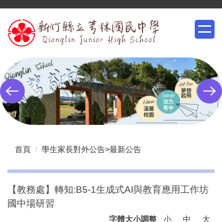
跳
到
主
要
內
容
區
首頁
學生家長對外公告>最新公告
【教務處】轉知:B5-1生成式AI與教育應用工作坊
國中場研習
字體大小調整
小
中
大