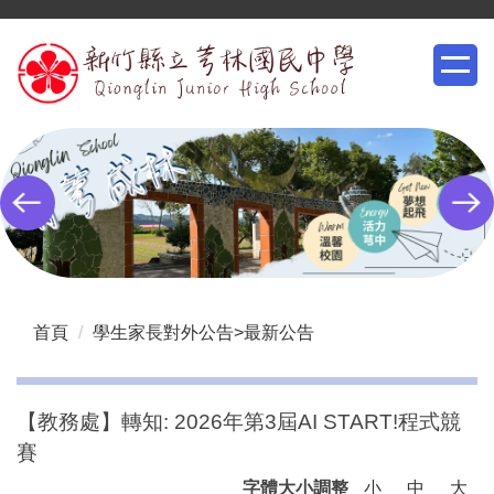
跳
到
主
要
內
容
區
首頁
學生家長對外公告>最新公告
【教務處】轉知: 2026年第3屆AI START!程式競
賽
字體大小調整
小
中
大