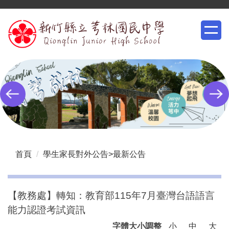
跳
到
主
要
內
容
區
首頁
學生家長對外公告>最新公告
【教務處】轉知：教育部115年7月臺灣台語語言
能力認證考試資訊
字體大小調整
小
中
大