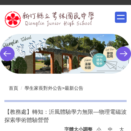
跳
到
主
要
內
容
區
首頁
學生家長對外公告>最新公告
【教務處】轉知：沂風體驗學力無限—物理電磁波
探索學術體驗營營
字體大小調整
小
中
大