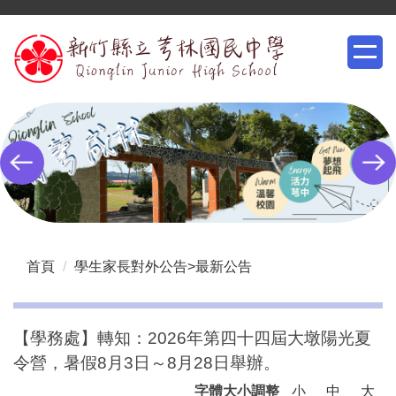
跳
到
主
要
內
容
區
首頁
學生家長對外公告>最新公告
【學務處】轉知：2026年第四十四屆大墩陽光夏
令營，暑假8月3日～8月28日舉辦。
字體大小調整
小
中
大