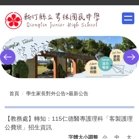
跳
到
主
要
內
容
區
首頁
學生家長對外公告>最新公告
【教務處】轉知：115仁德醫專護理科「客製護理
公費班」招生資訊
字體大小調整
小
中
大