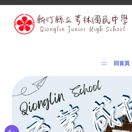
跳
到
主
要
內
容
區
:::
回首頁