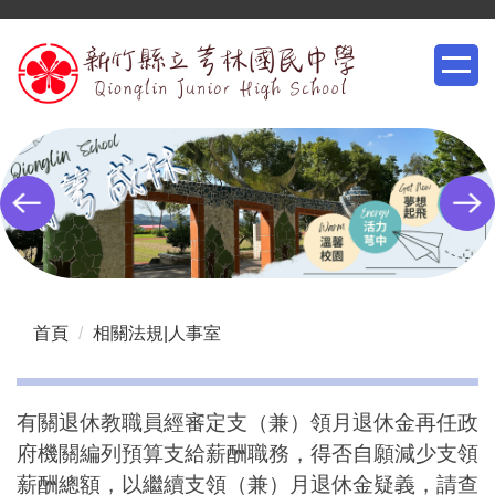
跳
到
主
要
內
容
區
首頁
相關法規|人事室
有關退休教職員經審定支（兼）領月退休金再任政
府機關編列預算支給薪酬職務，得否自願減少支領
薪酬總額，以繼續支領（兼）月退休金疑義，請查