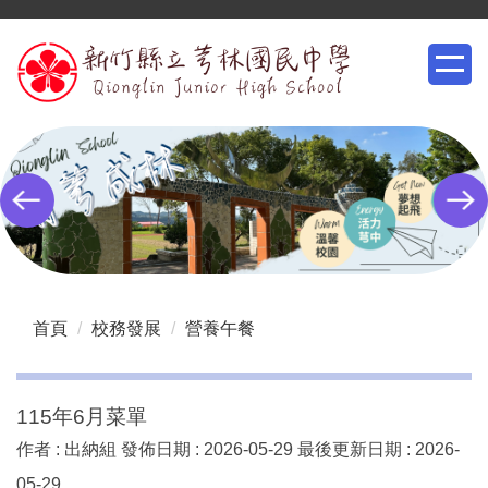
跳
到
主
要
內
容
區
首頁
校務發展
營養午餐
115年6月菜單
作者 :
出納組
發佈日期 :
2026-05-29
最後更新日期 :
2026-
05-29