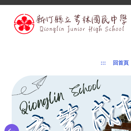
跳
到
主
要
內
容
區
:::
回首頁