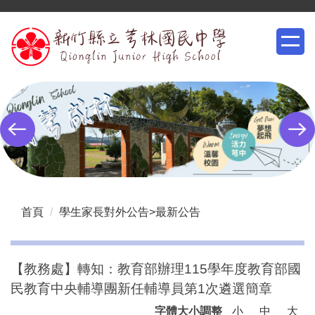
跳
到
主
要
內
容
區
首頁
學生家長對外公告>最新公告
【教務處】轉知：教育部辦理115學年度教育部國
民教育中央輔導團新任輔導員第1次遴選簡章
字體大小調整
小
中
大