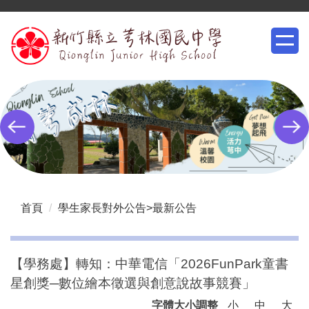
跳
到
主
要
內
容
區
首頁
學生家長對外公告>最新公告
【學務處】轉知：中華電信「2026FunPark童書
星創獎─數位繪本徵選與創意說故事競賽」
字體大小調整
小
中
大